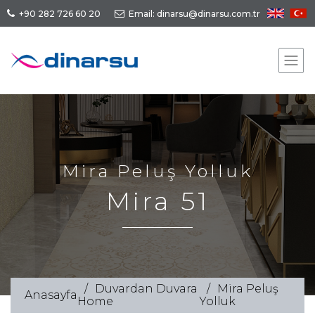
+90 282 726 60 20
Email: dinarsu@dinarsu.com.tr
Mira Peluş Yolluk
Mira 51
Duvardan Duvara
Mira Peluş
Anasayfa
Home
Yolluk