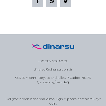
+90 282 726 60 20
dinarsu@dinarsu.com.tr
O.S.B. Yıldırım Beyazıt Mahallesi 7.Cadde No:73
Çerkezköy/Tekirdağ
Gelişmelerden haberdar olmak için e-posta adresinizi kayıt
edin.