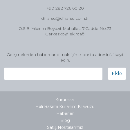
+90 282 726 60 20
dinarsu@dinarsu.com.tr
O.S.B. Yıldırım Beyazıt Mahallesi 7.Cadde No:73
Çerkezköy/Tekirdağ
Gelişmelerden haberdar olmak için e-posta adresinizi kayıt
edin.
Ekle
Kurumsal
Halı Bakımı Kullanım Kılavuzu
Haberler
Blog
Satış Noktalarımız