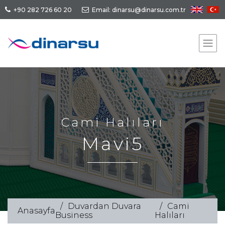
+90 282 726 60 20
Email: dinarsu@dinarsu.com.tr
Cami Halıları
Mavi5
Duvardan Duvara
Cami
Anasayfa
Business
Halıları