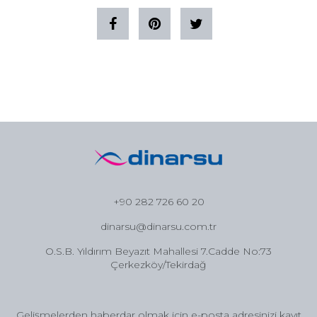
+90 282 726 60 20
dinarsu@dinarsu.com.tr
O.S.B. Yıldırım Beyazıt Mahallesi 7.Cadde No:73
Çerkezköy/Tekirdağ
Gelişmelerden haberdar olmak için e-posta adresinizi kayıt