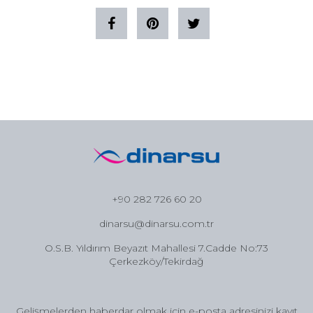
+90 282 726 60 20
dinarsu@dinarsu.com.tr
O.S.B. Yıldırım Beyazıt Mahallesi 7.Cadde No:73
Çerkezköy/Tekirdağ
Gelişmelerden haberdar olmak için e-posta adresinizi kayıt