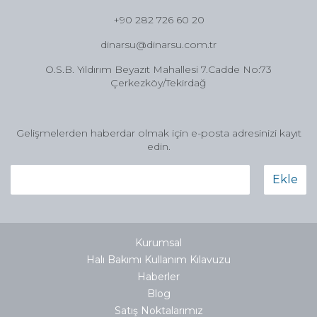
+90 282 726 60 20
dinarsu@dinarsu.com.tr
O.S.B. Yıldırım Beyazıt Mahallesi 7.Cadde No:73
Çerkezköy/Tekirdağ
Gelişmelerden haberdar olmak için e-posta adresinizi kayıt
edin.
Ekle
Kurumsal
Halı Bakımı Kullanım Kılavuzu
Haberler
Blog
Satış Noktalarımız