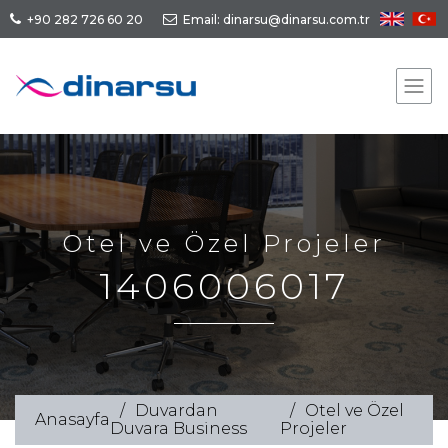
+90 282 726 60 20
Email: dinarsu@dinarsu.com.tr
Otel ve Özel Projeler
1406006017
Duvardan
Otel ve Özel
Anasayfa
Duvara Business
Projeler