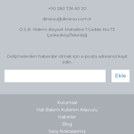
+90 282 726 60 20
dinarsu@dinarsu.com.tr
O.S.B. Yıldırım Beyazıt Mahallesi 7.Cadde No:73
Çerkezköy/Tekirdağ
Gelişmelerden haberdar olmak için e-posta adresinizi kayıt
edin.
Ekle
Kurumsal
Halı Bakımı Kullanım Kılavuzu
Haberler
Blog
Satış Noktalarımız