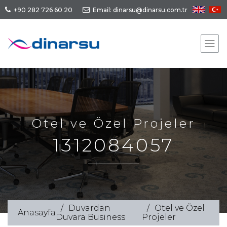
+90 282 726 60 20
Email: dinarsu@dinarsu.com.tr
Otel ve Özel Projeler
1312084057
Duvardan
Otel ve Özel
Anasayfa
Duvara Business
Projeler