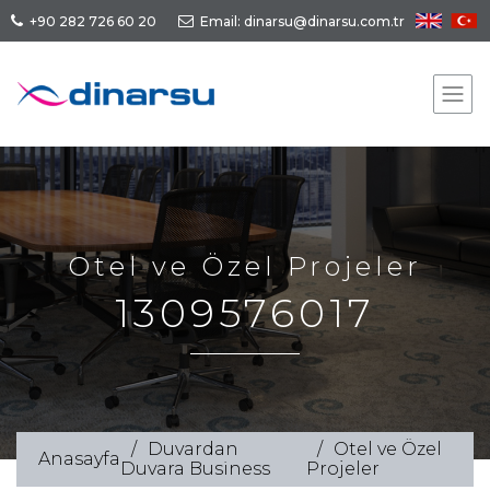
+90 282 726 60 20
Email: dinarsu@dinarsu.com.tr
Otel ve Özel Projeler
1309576017
Duvardan
Otel ve Özel
Anasayfa
Duvara Business
Projeler