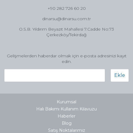
+90 282 726 60 20
dinarsu@dinarsu.com.tr
O.S.B. Yıldırım Beyazıt Mahallesi 7.Cadde No:73
Çerkezköy/Tekirdağ
Gelişmelerden haberdar olmak için e-posta adresinizi kayıt
edin.
Ekle
Kurumsal
Halı Bakımı Kullanım Kılavuzu
Haberler
Blog
Satış Noktalarımız