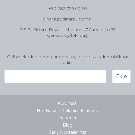
+90 282 726 60 20
dinarsu@dinarsu.com.tr
O.S.B. Yıldırım Beyazıt Mahallesi 7.Cadde No:73
Çerkezköy/Tekirdağ
Gelişmelerden haberdar olmak için e-posta adresinizi kayıt
edin.
Ekle
Kurumsal
Halı Bakımı Kullanım Kılavuzu
Haberler
Blog
Satış Noktalarımız