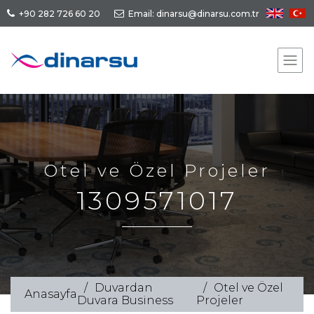
+90 282 726 60 20
Email: dinarsu@dinarsu.com.tr
Otel ve Özel Projeler
1309571017
Duvardan
Otel ve Özel
Anasayfa
Duvara Business
Projeler