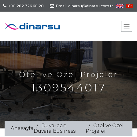
+90 282 726 60 20
Email: dinarsu@dinarsu.com.tr
Otel ve Özel Projeler
1309544017
Duvardan
Otel ve Özel
Anasayfa
Duvara Business
Projeler