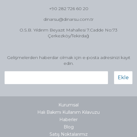
+90 282 726 60 20
dinarsu@dinarsu.com.tr
O.S.B. Yıldırım Beyazıt Mahallesi 7.Cadde No:73
Çerkezköy/Tekirdağ
Gelişmelerden haberdar olmak için e-posta adresinizi kayıt
edin.
Ekle
Kurumsal
Halı Bakımı Kullanım Kılavuzu
Haberler
Blog
Satış Noktalarımız